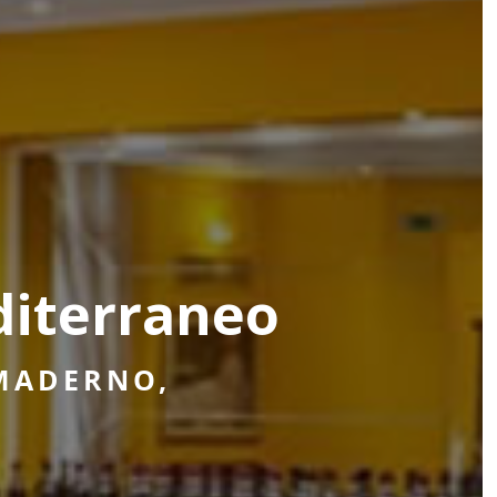
diterraneo
VVOLGERANNO
LGENTE