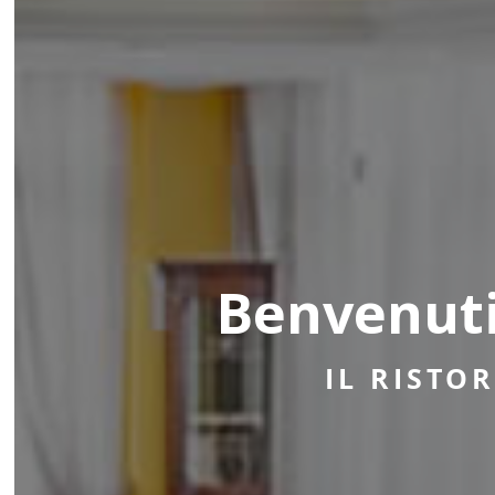
Benvenuti
GLI AMBIENT
IN UN'