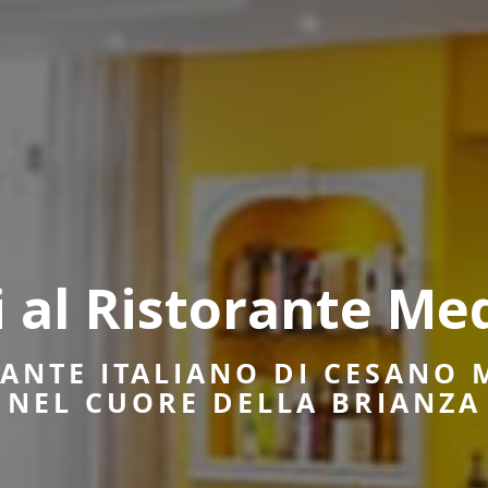
 al Ristorante Me
I SOBRI ED ELEGANTI, VI A
ATMOSFERA CALDA ED AVVO