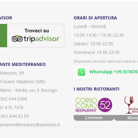
VISOR
ORARI DI APERTURA
Lunedì - Venerdì:
12:00-14:30 / 19:30-22:30
Sabato: 19:30-22:30
Domenica: 19:30-22:30
(Disponibile ad essere aperti per eventi & 
ANTE MEDITERRANEO
WhatsApp +39 331676
 Manzoni, 99
 Cesano Maderno (MB)
I NOSTRI RISTORANTI
Milano - Meda, usc.9 Binzago
362 644 0300
1 676 7476
362 644 02 00
rantemediterraneo@ashotels.it